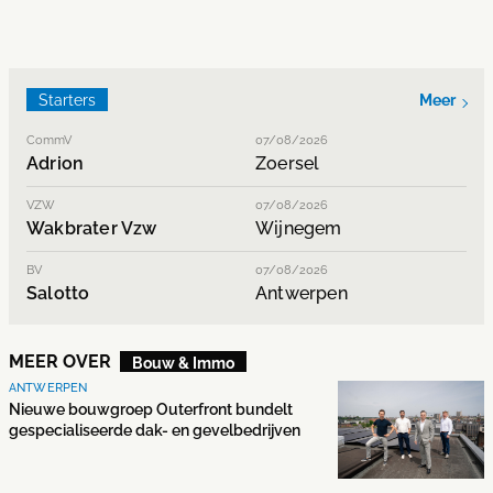
Starters
Meer
CommV
07/08/2026
Adrion
Zoersel
VZW
07/08/2026
Wakbrater Vzw
Wijnegem
BV
07/08/2026
Salotto
Antwerpen
MEER OVER
Bouw & Immo
ANTWERPEN
Nieuwe bouwgroep Outerfront bundelt
gespecialiseerde dak- en gevelbedrijven