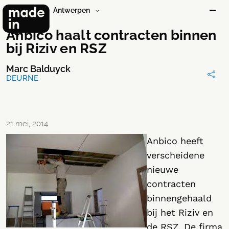
Antwerpen
Anbico haalt contracten binnen
bij Riziv en RSZ
Marc Balduyck
DEURNE
21 mei, 2014
Anbico heeft
verscheidene
nieuwe
contracten
binnengehaald
bij het Riziv en
de RSZ. De firma