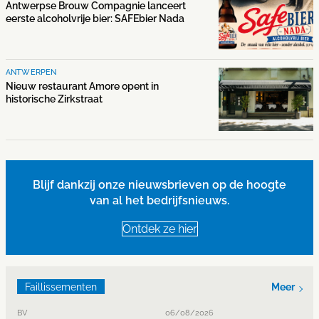
Antwerpse Brouw Compagnie lanceert
eerste alcoholvrije bier: SAFEbier Nada
ANTWERPEN
Nieuw restaurant Amore opent in
historische Zirkstraat
Blijf dankzij onze nieuwsbrieven op de hoogte
van al het bedrijfsnieuws.
Ontdek ze hier
Faillissementen
Meer
BV
06/08/2026