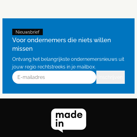
Nieuwsbrief
Voor ondernemers die niets willen
missen
Ontvang het belangrijkste ondernemersnieuws uit
jouw regio rechtstreeks in je mailbox.
E-mailadres
Inschrijven