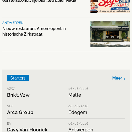
eerste alcoholvrije bier: SAFEbier Nada
ANTWERPEN
Nieuw restaurant Amore opent in
historische Zirkstraat
Starters
Meer
VZW
06/08/2026
Bnkt. Vzw
Malle
VOF
06/08/2026
Arca Group
Edegem
BV
06/08/2026
Davy Van Hoorick
Antwerpen