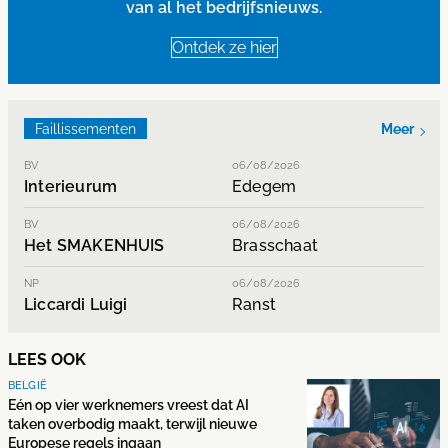
van al het bedrijfsnieuws.
Ontdek ze hier
Faillissementen
Meer
BV
06/08/2026
Interieurum
Edegem
BV
06/08/2026
Het SMAKENHUIS
Brasschaat
NP
06/08/2026
Liccardi Luigi
Ranst
LEES OOK
BELGIË
Eén op vier werknemers vreest dat AI
taken overbodig maakt, terwijl nieuwe
Europese regels ingaan