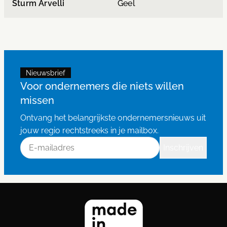
Sturm Arvelli
Geel
Nieuwsbrief
Voor ondernemers die niets willen
missen
Ontvang het belangrijkste ondernemersnieuws uit
jouw regio rechtstreeks in je mailbox.
E-mailadres
Inschrijven