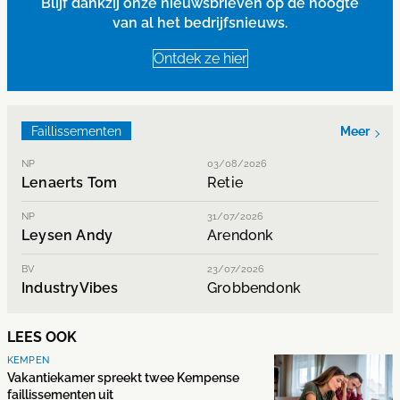
Blijf dankzij onze nieuwsbrieven op de hoogte
van al het bedrijfsnieuws.
Ontdek ze hier
Faillissementen
Meer
NP
03/08/2026
Lenaerts Tom
Retie
NP
31/07/2026
Leysen Andy
Arendonk
BV
23/07/2026
IndustryVibes
Grobbendonk
LEES OOK
KEMPEN
Vakantiekamer spreekt twee Kempense
faillissementen uit