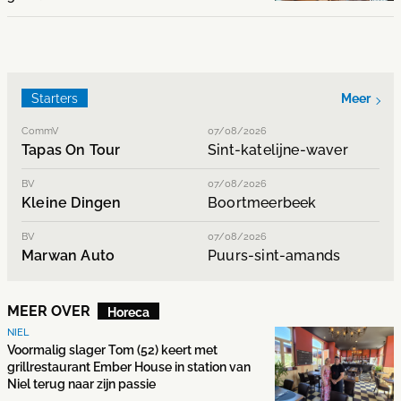
Starters
Meer
CommV
07/08/2026
Tapas On Tour
Sint-katelijne-waver
BV
07/08/2026
Kleine Dingen
Boortmeerbeek
BV
07/08/2026
Marwan Auto
Puurs-sint-amands
MEER OVER
Horeca
NIEL
Voormalig slager Tom (52) keert met
grillrestaurant Ember House in station van
Niel terug naar zijn passie