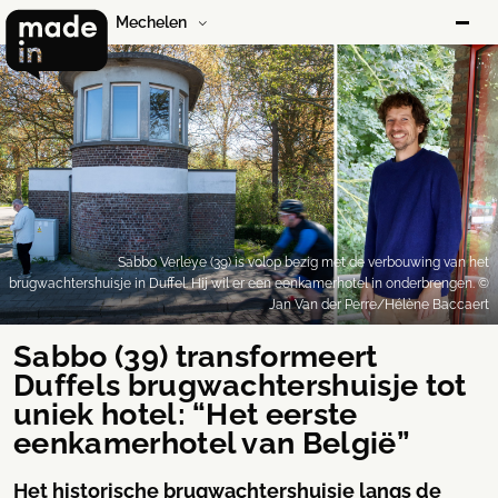
Mechelen
Sabbo Verleye (39) is volop bezig met de verbouwing van het
brugwachtershuisje in Duffel. Hij wil er een eenkamerhotel in onderbrengen. ©
Jan Van der Perre/Hélène Baccaert
Sabbo (39) transformeert
Duffels brugwachtershuisje tot
uniek hotel: “Het eerste
eenkamerhotel van België”
Het historische brugwachtershuisje langs de