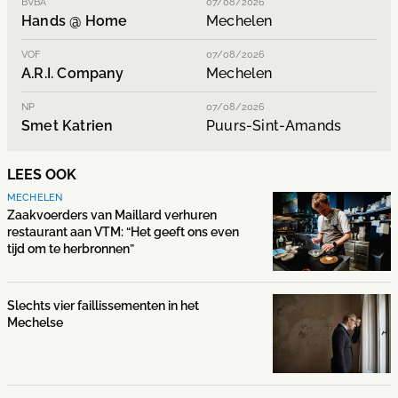
BVBA
07/08/2026
Hands @ Home
Mechelen
VOF
07/08/2026
A.R.I. Company
Mechelen
NP
07/08/2026
Smet Katrien
Puurs-Sint-Amands
LEES OOK
MECHELEN
Zaakvoerders van Maillard verhuren
restaurant aan VTM: “Het geeft ons even
tijd om te herbronnen”
Slechts vier faillissementen in het
Mechelse