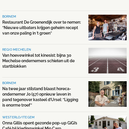
BORNEM
Restaurant De Groenendijk over te nemen:
“Nieuwe uitbaters krijgen geheim recept
van onze paling in ’t groen”
REGIO MECHELEN
Van hoevewinkel tot kinesist: bijna 30
Mechelse ondernemers schieten uit de
startblokken
BORNEM
Na twee jaar stilstand blaast horeca-
ondernemer Jo (57) opnieuw leven in
pand tegenover kasteel d’Ursel: “Ligging
is enorme troef”
WESTERLO/ITEGEM
Onna Gillis opent gezonde pop-up GiGi’s
Café bij kledingwinkel Mio Caro