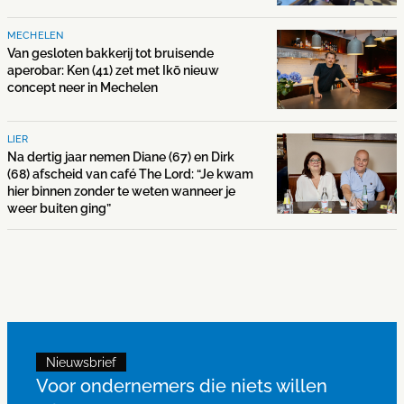
MECHELEN
Van gesloten bakkerij tot bruisende
aperobar: Ken (41) zet met Ikō nieuw
concept neer in Mechelen
LIER
Na dertig jaar nemen Diane (67) en Dirk
(68) afscheid van café The Lord: “Je kwam
hier binnen zonder te weten wanneer je
weer buiten ging”
Nieuwsbrief
Voor ondernemers die niets willen