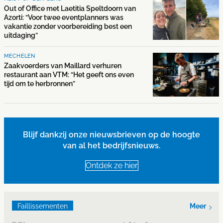
Out of Office met Laetitia Speltdoorn van
Azorti: “Voor twee eventplanners was
vakantie zonder voorbereiding best een
uitdaging”
MECHELEN
Zaakvoerders van Maillard verhuren
restaurant aan VTM: “Het geeft ons even
tijd om te herbronnen”
Blijf dankzij onze nieuwsbrieven op de hoogte
van al het bedrijfsnieuws.
Ontdek ze hier
Faillissementen
Meer