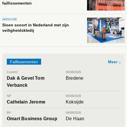
faillissementen
ARDOOIE
Sioen scoort in Nederland met zijn
veiligheidskledij
Faillissementen
Meer
CommV
05/08/2026
Dak & Gevel Tom
Bredene
Verbanck
NP
05/08/2026
Cathelain Jerome
Koksijde
BV
04/08/2026
Omart Business Group
De Haan