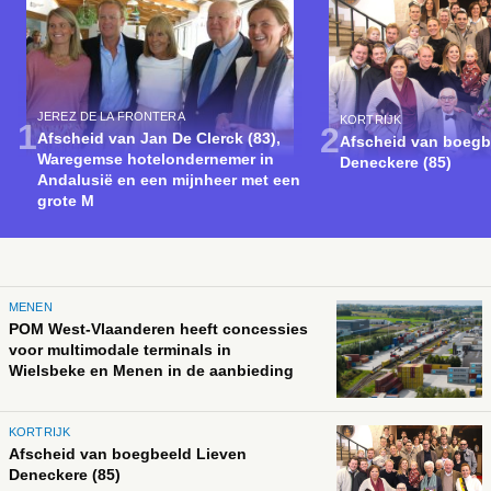
JEREZ DE LA FRONTERA
KORTRIJK
Afscheid van Jan De Clerck (83),
Afscheid van boegb
Waregemse hotelondernemer in
Deneckere (85)
Andalusië en een mijnheer met een
grote M
MENEN
POM West-Vlaanderen heeft concessies
voor multimodale terminals in
Wielsbeke en Menen in de aanbieding
KORTRIJK
Afscheid van boegbeeld Lieven
Deneckere (85)