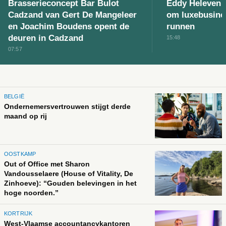
Brasserieconcept Bar Bulot
Eddy Heleven 
Cadzand van Gert De Mangeleer
om luxebusines
en Joachim Boudens opent de
runnen
deuren in Cadzand
15:48
07:57
BELGIË
Ondernemersvertrouwen stijgt derde
maand op rij
OOSTKAMP
Out of Office met Sharon
Vandousselaere (House of Vitality, De
Zinhoeve): “Gouden belevingen in het
hoge noorden.”
KORTRIJK
West-Vlaamse accountancykantoren