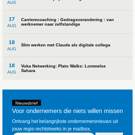
AUG
17
Carrierecoaching : Gedragsverandering : van
werknemer naar zelfstandige
AUG
18
Slim werken met Claude als digitale collega
AUG
18
Voka Netwerking: Plato Walks: Lommelse
Sahara
AUG
Nieuwsbrief
Voor ondernemers die niets willen missen
Ontvang het belangrijkste ondernemersnieuws uit
jouw regio rechtstreeks in je mailbox.
E-mailadres