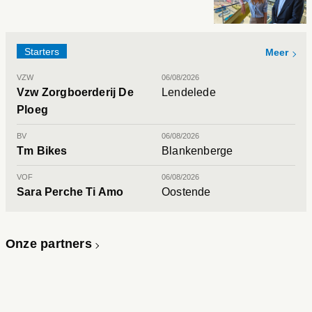
Starters
Meer
VZW
06/08/2026
Vzw Zorgboerderij De
Lendelede
Ploeg
BV
06/08/2026
Tm Bikes
Blankenberge
VOF
06/08/2026
Sara Perche Ti Amo
Oostende
Onze partners