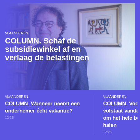
VLAANDEREN
COLUMN. Schaf de
subsidiewinkel af en
verlaag de belastingen
VLAANDEREN
VLAANDEREN
COLUMN. Wanneer neemt een
COLUMN. Voor 
ondernemer écht vakantie?
volstaat vanda
om het hele bed
12:15
halen
12:25