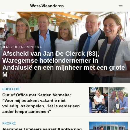
Spring
West-Vlaanderen
West-Vlaanderen
Artikels
naar
de
inhoud
JEREZ DE LA FRONTERA
Afscheid van Jan De Clerck (83),
Waregemse hotelondernemer in
Andalusië en een mijnheer met een grote
M
RUISELEDE
Out of Office met Katrien Vermeire:
“Voor mij betekent vakantie niet
volledig loskoppelen. Het is eerder een
ander tempo aannemen”
KNOKKE
Alexander Tuteleers verrast Knokke nog