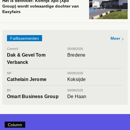
Het is definitief: Kortrijk Xpo (Xpo
Group) wordt volwaardige dochter van
Easyfairs
Faillissementen
Meer
CommV
05/08/2026
Dak & Gevel Tom
Bredene
Verbanck
NP
05/08/2026
Cathelain Jerome
Koksijde
BV
04/08/2026
Omart Business Group
De Haan
Column