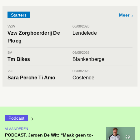
Starters
Meer
VZW
06/08/2026
Vzw Zorgboerderij De
Lendelede
Ploeg
BV
06/08/2026
Tm Bikes
Blankenberge
VOF
06/08/2026
Sara Perche Ti Amo
Oostende
Podcast
VLAANDEREN
PODCAST. Jeroen De Wit: “Maak geen to-